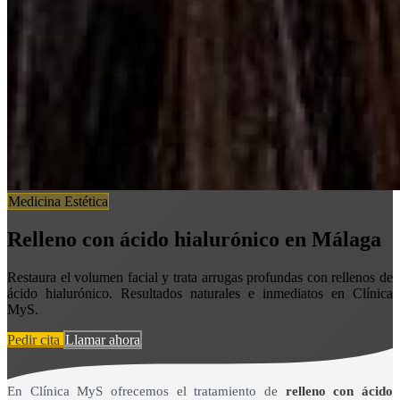
Medicina Estética
Relleno con ácido hialurónico en Málaga
Restaura el volumen facial y trata arrugas profundas con rellenos de
ácido hialurónico. Resultados naturales e inmediatos en Clínica
MyS.
Pedir cita
Llamar ahora
En Clínica MyS ofrecemos el tratamiento de
relleno con ácido