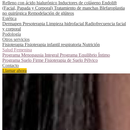
Relleno con ácido hialurónico
Inductores de colágeno
Endolift
(Facial, Papada y Corporal)
Tratamiento de manchas
Blefaroplastia
no quirúrgica
Remodelación de glúteos
Estética
Dermapen
Presoterapia
Limpieza hidrofacial
Radiofrecuencia facial
y corporal
Podología
Otros servicios
Fisioterapia
Fisioterapia infantil respiratoria
Nutrición
Salud Femenina
Programa Menopausia Integral
Programa Equilibrio Íntimo
Programa Suelo Firme
Fisioterapia de Suelo Pélvico
Contacto
Llamar ahora