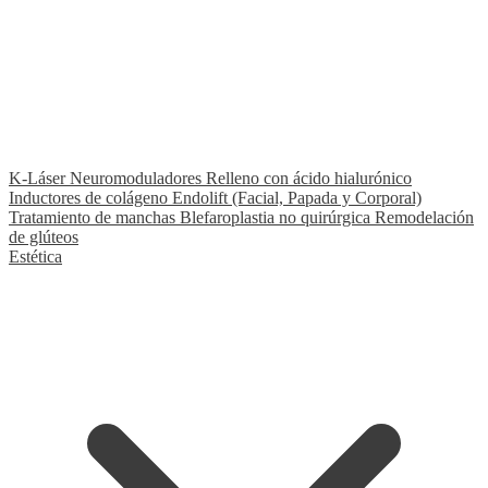
★ Fleboterapia TRAP
Nuestro tratamiento exclusivo y diferenciador
K-Láser
Neuromoduladores
Relleno con ácido hialurónico
Inductores de colágeno
Endolift (Facial, Papada y Corporal)
Tratamiento de manchas
Blefaroplastia no quirúrgica
Remodelación
de glúteos
Estética