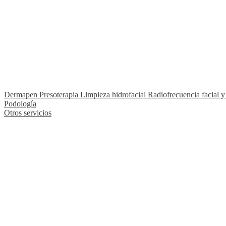
Dermapen
Presoterapia
Limpieza hidrofacial
Radiofrecuencia facial y
Podología
Otros servicios