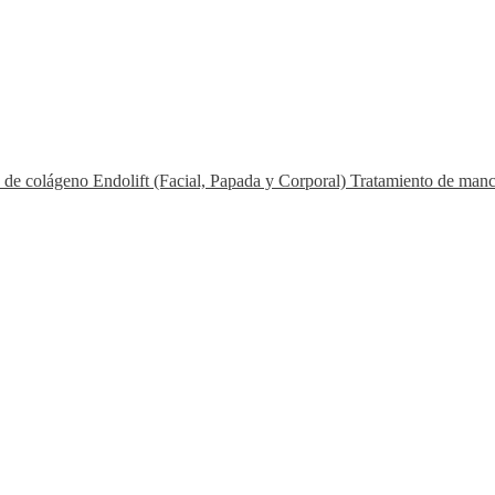
s de colágeno
Endolift (Facial, Papada y Corporal)
Tratamiento de man