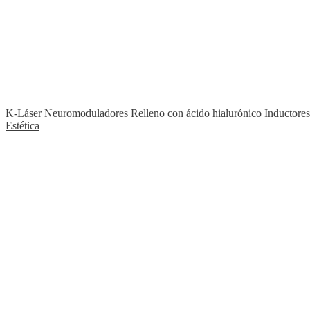
★ Fleboterapia TRAP
Nuestro tratamiento exclusivo y diferenciador
K-Láser
Neuromoduladores
Relleno con ácido hialurónico
Inductore
Estética