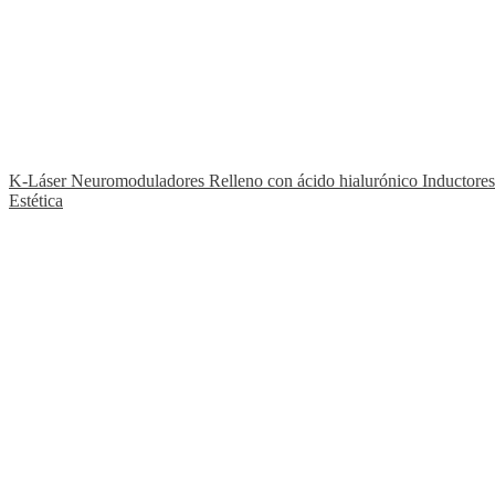
★ Fleboterapia TRAP
Nuestro tratamiento exclusivo y diferenciador
K-Láser
Neuromoduladores
Relleno con ácido hialurónico
Inductore
Estética