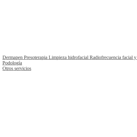
Dermapen
Presoterapia
Limpieza hidrofacial
Radiofrecuencia facial y
Podología
Otros servicios