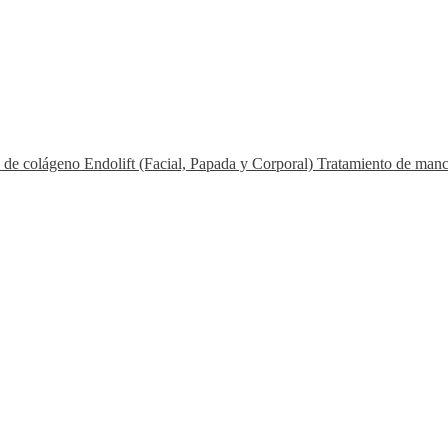
s de colágeno
Endolift (Facial, Papada y Corporal)
Tratamiento de man