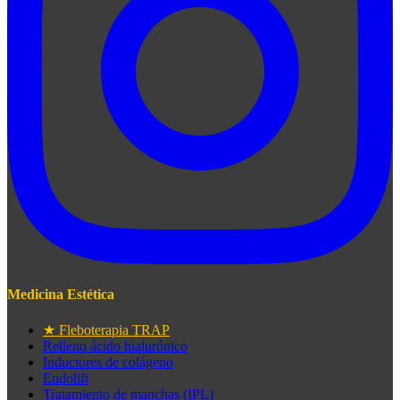
Medicina Estética
★ Fleboterapia TRAP
Relleno ácido hialurónico
Inductores de colágeno
Endolift
Tratamiento de manchas (IPL)