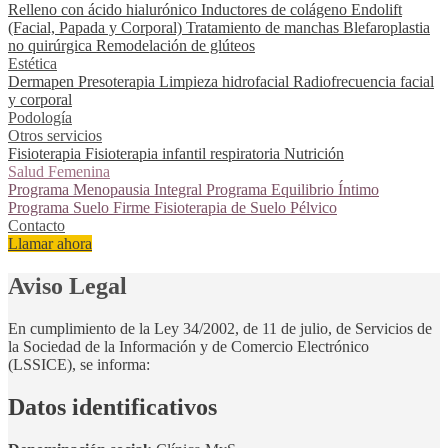
Relleno con ácido hialurónico
Inductores de colágeno
Endolift
(Facial, Papada y Corporal)
Tratamiento de manchas
Blefaroplastia
no quirúrgica
Remodelación de glúteos
Estética
Dermapen
Presoterapia
Limpieza hidrofacial
Radiofrecuencia facial
y corporal
Podología
Otros servicios
Fisioterapia
Fisioterapia infantil respiratoria
Nutrición
Salud Femenina
Programa Menopausia Integral
Programa Equilibrio Íntimo
Programa Suelo Firme
Fisioterapia de Suelo Pélvico
Contacto
Llamar ahora
Aviso Legal
En cumplimiento de la Ley 34/2002, de 11 de julio, de Servicios de
la Sociedad de la Información y de Comercio Electrónico
(LSSICE), se informa:
Datos identificativos