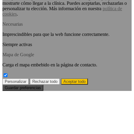
mostrarte cómo llegar a la clínica. Puedes aceptarlas, rechazarlas o
personalizar tu elección. Más información en nuestra
política de
cookies
.
Necesarias
Imprescindibles para que la web funcione correctamente.
Siempre activas
Mapa de Google
Carga el mapa embebido en la página de contacto.
Personalizar
Rechazar todo
Aceptar todo
Guardar preferencias