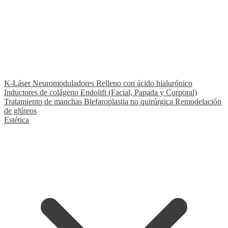
★ Fleboterapia TRAP
Nuestro tratamiento exclusivo y diferenciador
K-Láser
Neuromoduladores
Relleno con ácido hialurónico
Inductores de colágeno
Endolift (Facial, Papada y Corporal)
Tratamiento de manchas
Blefaroplastia no quirúrgica
Remodelación
de glúteos
Estética