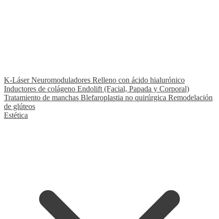
★ Fleboterapia TRAP
Nuestro tratamiento exclusivo y diferenciador
K-Láser
Neuromoduladores
Relleno con ácido hialurónico
Inductores de colágeno
Endolift (Facial, Papada y Corporal)
Tratamiento de manchas
Blefaroplastia no quirúrgica
Remodelación
de glúteos
Estética