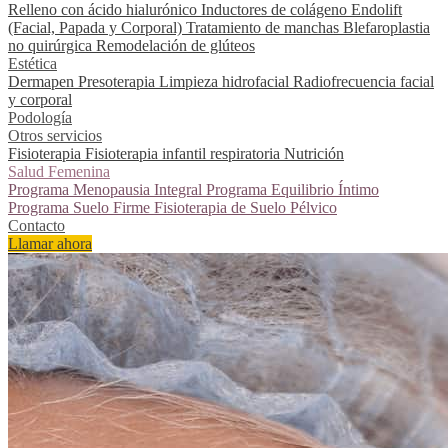
Relleno con ácido hialurónico
Inductores de colágeno
Endolift
(Facial, Papada y Corporal)
Tratamiento de manchas
Blefaroplastia
no quirúrgica
Remodelación de glúteos
Estética
Dermapen
Presoterapia
Limpieza hidrofacial
Radiofrecuencia facial
y corporal
Podología
Otros servicios
Fisioterapia
Fisioterapia infantil respiratoria
Nutrición
Salud Femenina
Programa Menopausia Integral
Programa Equilibrio Íntimo
Programa Suelo Firme
Fisioterapia de Suelo Pélvico
Contacto
Llamar ahora