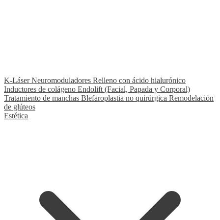
★ Fleboterapia TRAP
Nuestro tratamiento exclusivo y diferenciador
K-Láser
Neuromoduladores
Relleno con ácido hialurónico
Inductores de colágeno
Endolift (Facial, Papada y Corporal)
Tratamiento de manchas
Blefaroplastia no quirúrgica
Remodelación
de glúteos
Estética