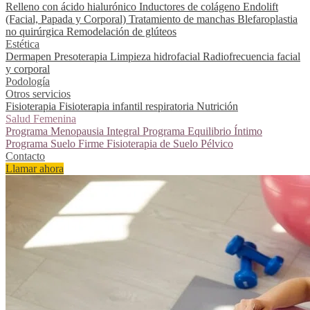
Relleno con ácido hialurónico
Inductores de colágeno
Endolift
(Facial, Papada y Corporal)
Tratamiento de manchas
Blefaroplastia
no quirúrgica
Remodelación de glúteos
Estética
Dermapen
Presoterapia
Limpieza hidrofacial
Radiofrecuencia facial
y corporal
Podología
Otros servicios
Fisioterapia
Fisioterapia infantil respiratoria
Nutrición
Salud Femenina
Programa Menopausia Integral
Programa Equilibrio Íntimo
Programa Suelo Firme
Fisioterapia de Suelo Pélvico
Contacto
Llamar ahora