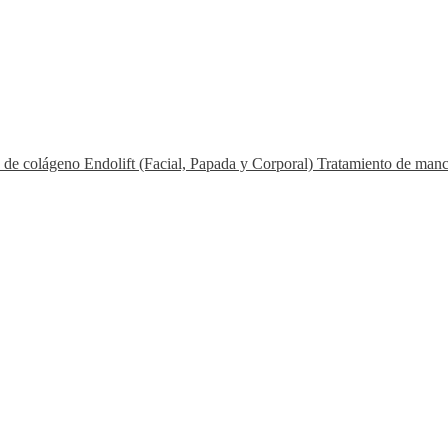
s de colágeno
Endolift (Facial, Papada y Corporal)
Tratamiento de man