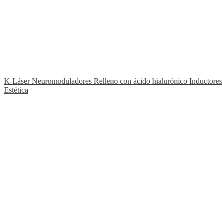
★ Fleboterapia TRAP
Nuestro tratamiento exclusivo y diferenciador
K-Láser
Neuromoduladores
Relleno con ácido hialurónico
Inductore
Estética