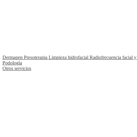
Dermapen
Presoterapia
Limpieza hidrofacial
Radiofrecuencia facial y
Podología
Otros servicios