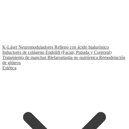
★ Fleboterapia TRAP
Nuestro tratamiento exclusivo y diferenciador
K-Láser
Neuromoduladores
Relleno con ácido hialurónico
Inductores de colágeno
Endolift (Facial, Papada y Corporal)
Tratamiento de manchas
Blefaroplastia no quirúrgica
Remodelación
de glúteos
Estética