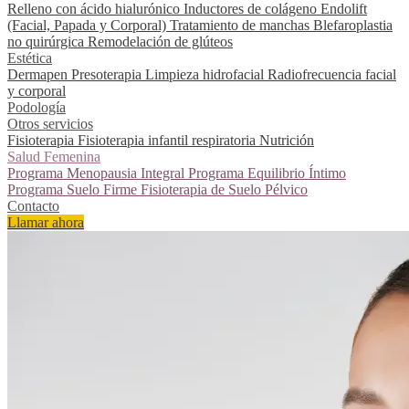
Relleno con ácido hialurónico
Inductores de colágeno
Endolift
(Facial, Papada y Corporal)
Tratamiento de manchas
Blefaroplastia
no quirúrgica
Remodelación de glúteos
Estética
Dermapen
Presoterapia
Limpieza hidrofacial
Radiofrecuencia facial
y corporal
Podología
Otros servicios
Fisioterapia
Fisioterapia infantil respiratoria
Nutrición
Salud Femenina
Programa Menopausia Integral
Programa Equilibrio Íntimo
Programa Suelo Firme
Fisioterapia de Suelo Pélvico
Contacto
Llamar ahora