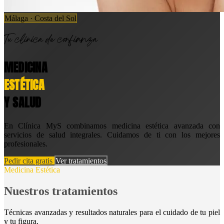
Málaga · Costa del Sol
Tu clínica de confianza
MEDICINA
ESTÉTICA
Y SALUD
En Clínica MyS combinamos medicina estética avanzada con
servicios de salud integrales. Cuidamos de ti con los mejores
profesionales.
Pedir cita gratis
Ver tratamientos
Medicina Estética
Nuestros tratamientos
Técnicas avanzadas y resultados naturales para el cuidado de tu piel
y tu figura.